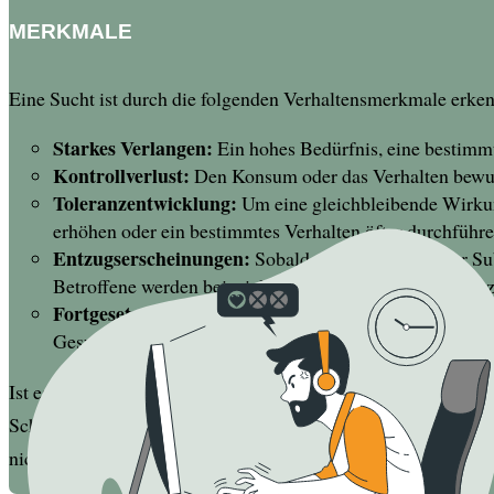
MERKMALE
Eine Sucht ist durch die folgenden Verhaltensmerkmale erke
Starkes Verlangen:
Ein hohes Bedürfnis, eine bestimmt
Kontrollverlust:
Den Konsum oder das Verhalten bewuss
Toleranzentwicklung:
Um eine gleichbleibende Wirkung
erhöhen oder ein bestimmtes Verhalten öfter durchführ
Entzugserscheinungen:
Sobald die Einnahme einer Sub
Betroffene werden beispielsweise nervös, fangen an zu z
Fortgesetzter Gebrauch trotz negativer Konsequenz
Gesundheit oder das soziale Umfeld – können sie den a
Ist es dir aufgefallen? Sucht ist in den meisten Fällen ein 
Schwierigkeiten klarzukommen. Eine Sucht entsteht somit nic
nicht ausreichend geklärt werden, kann in Folge dessen eine 