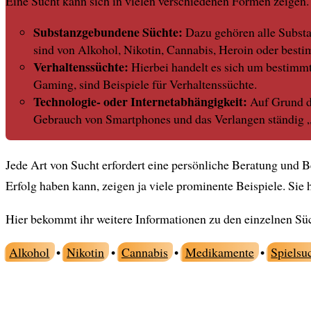
Eine Sucht kann sich in vielen verschiedenen Formen zeigen. 
Substanzgebundene Süchte:
Dazu gehören alle Substan
sind von Alkohol, Nikotin, Cannabis, Heroin oder bes
Verhaltenssüchte:
Hierbei handelt es sich um bestimmt
Gaming, sind Beispiele für Verhaltenssüchte.
Technologie- oder Internetabhängigkeit:
Auf Grund de
Gebrauch von Smartphones und das Verlangen ständig „O
Jede Art von Sucht erfordert eine persönliche Beratung und 
Erfolg haben kann, zeigen ja viele prominente Beispiele. Sie
Hier bekommt ihr weitere Informationen zu den einzelnen Sü
Alkohol
•
Nikotin
•
Cannabis
•
Medikamente
•
Spielsu