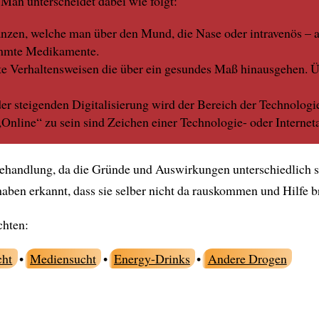
Man unterscheidet dabei wie folgt:
zen, welche man über den Mund, die Nase oder intravenös – al
timmte Medikamente.
e Verhaltensweisen die über ein gesundes Maß hinausgehen. Üb
r steigenden Digitalisierung wird der Bereich der Technologi
nline“ zu sein sind Zeichen einer Technologie- oder Internet
Behandlung, da die Gründe und Auswirkungen unterschiedlich s
 haben erkannt, dass sie selber nicht da rauskommen und Hilfe 
chten:
cht
•
Mediensucht
•
Energy-Drinks
•
Andere Drogen